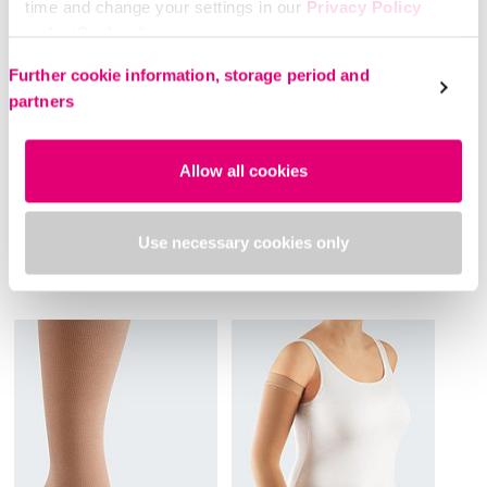
time and change your settings in our
Privacy Policy
under ‘Cookies’.
Please select your own setting:
Further cookie information, storage period and
partners
Allow all cookies
mediven 550® toe cap
mediven mondi®
Use necessary cookies only
Yüksek çeper stabilitesi.
Yumuşak ve konforlu
Güvenilir tutuş.