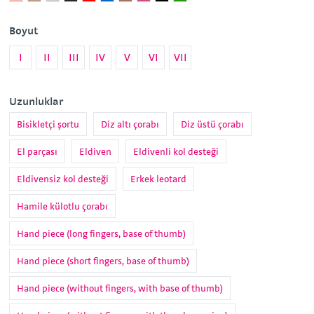
Pembe
Boyut
I
II
III
IV
V
VI
VII
Uzunluklar
Bisikletçi şortu
Diz altı çorabı
Diz üstü çorabı
El parçası
Eldiven
Eldivenli kol desteği
Eldivensiz kol desteği
Erkek leotard
Hamile külotlu çorabı
Hand piece (long fingers, base of thumb)
Hand piece (short fingers, base of thumb)
Hand piece (without fingers, with base of thumb)