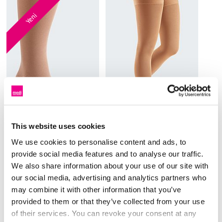
Yeni
This website uses cookies
mediven® cosy toe cap
mediven® 550 leg
We use cookies to personalise content and ads, to
Esnek. Elastik. Hareket
Yüksek çeper stabilitesi ve
provide social media features and to analyse our traffic.
özgürlüğü.
çalışma basıncı
We also share information about your use of our site with
our social media, advertising and analytics partners who
may combine it with other information that you’ve
provided to them or that they’ve collected from your use
of their services. You can revoke your consent at any