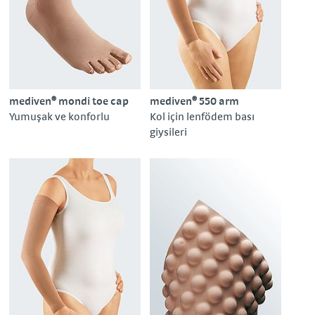
mediven® mondi toe cap
mediven® 550 arm
Yumuşak ve konforlu
Kol için lenfödem bası
giysileri