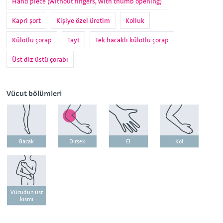
Hand piece (without fingers, with thumb opening)
Kapri şort
Kişiye özel üretim
Kolluk
Külotlu çorap
Tayt
Tek bacaklı külotlu çorap
Üst diz üstü çorabı
Vücut bölümleri
Bacak
Dirsek
El
Kol
Vücudun üst
kısmı