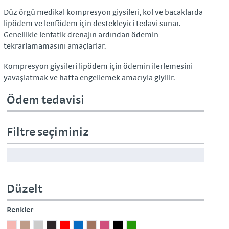
Düz örgü medikal kompresyon giysileri, kol ve bacaklarda
lipödem ve lenfödem için destekleyici tedavi sunar.
Genellikle lenfatik drenajın ardından ödemin
tekrarlamamasını amaçlarlar.
Kompresyon giysileri lipödem için ödemin ilerlemesini
yavaşlatmak ve hatta engellemek amacıyla giyilir.
Ödem tedavisi
Filtre seçiminiz
Düzelt
Renkler
Açık
Bej
Gri
Kahverengi
Kırmızı
Mavi
Okra
Pembe
Siyah
Yeşil